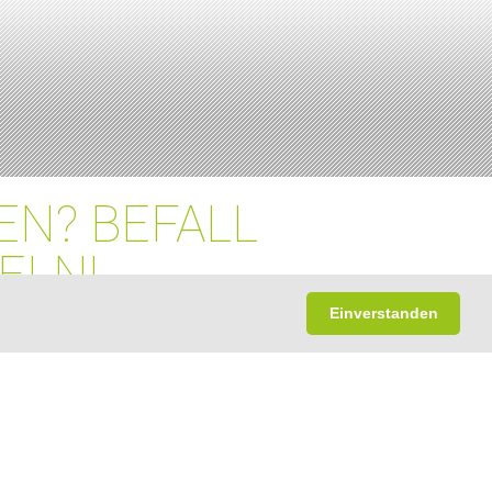
EN? BEFALL
ELN!
Einverstanden
ekordhöhen - teilweise sind sie
 Rohstoffmangel, Energiekrise,
ltende Trockenperioden tragen
trieholz zur Mangelware wird.
tenholz, aber auch die Preise für
 steil gestiegen. Wenn Sie ein