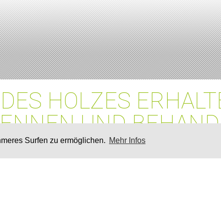
DES HOLZES ERHALT
ENNEN UND BEHAND
hmeres Surfen zu ermöglichen.
Mehr Infos
Die Holzpreise liegen auf R
über 50 Prozent gestiegen.
Sanktionen aber auch anha
dazu bei, dass neues Indus
Das gilt besonders für Fich
Kiefern- oder Laubholz sind